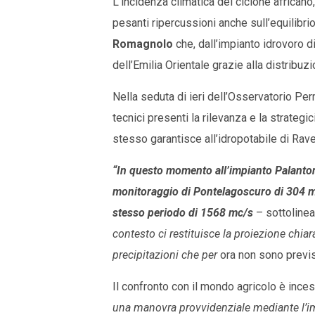
L’incidenza climatica del ciclone africano
pesanti ripercussioni anche sull’equilibri
Romagnolo
che, dall’impianto idrovoro di
dell’Emilia Orientale grazie alla distribuz
Nella seduta di ieri dell’Osservatorio Perm
tecnici presenti la rilevanza e la strategi
stesso garantisce all’idropotabile di Raven
“In questo momento all’impianto Palanton
monitoraggio di Pontelagoscuro di 304 m
stesso periodo di 1568 mc/s
– sottoline
contesto ci restituisce la proiezione chiar
precipitazioni che per
ora non sono previs
Il confronto con il mondo agricolo è ince
una manovra provvidenziale mediante l’im