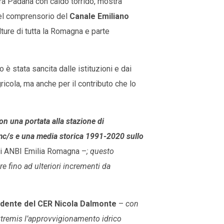
nura Padana con caldo torrido, mostra
 del comprensorio del
Canale Emiliano
lture di tutta la Romagna e parte
 è stata sancita dalle istituzioni e dai
ricola, ma anche per il contributo che lo
n una portata alla stazione di
mc/s e una media storica 1991-2020 sullo
 di ANBI Emilia Romagna –
; questo
re fino ad ulteriori incrementi da
dente del CER Nicola Dalmonte
–
con
xtremis l’approvvigionamento idrico