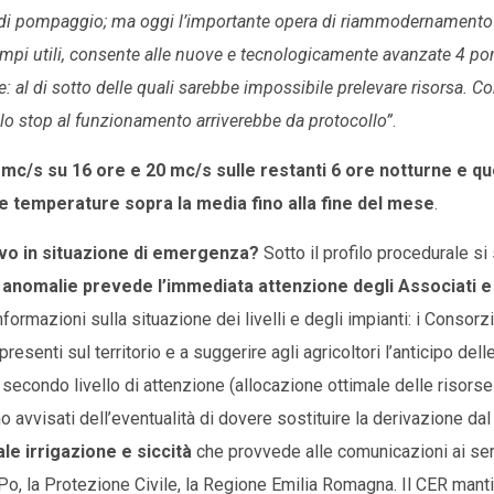
e di pompaggio; ma oggi l’importante opera di riammodernamento 
empi utili, consente alle nuove e tecnologicamente avanzate 4 p
: al di sotto delle quali sarebbe impossibile prelevare risorsa. Con 
 lo stop al funzionamento arriverebbe da protocollo”
.
 mc/s su 16 ore e 20 mc/s sulle restanti 6 ore notturne e q
lle temperature sopra la media fino alla fine del mese
.
ivo in situazione di emergenza?
Sotto il profilo procedurale si 
e anomalie prevede l’immediata attenzione degli Associati e
formazioni sulla situazione dei livelli e degli impianti: i Consorz
presenti sul territorio e a suggerire agli agricoltori l’anticipo delle
 secondo livello di attenzione (allocazione ottimale delle risorse 
o avvisati dell’eventualità di dovere sostituire la derivazione da
e irrigazione e siccità
che provvede alle comunicazioni ai servi
el Po, la Protezione Civile, la Regione Emilia Romagna. Il CER manti