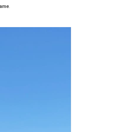
rame
.