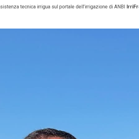
stenza tecnica irrigua sul portale dell’irrigazione di ANBI
IrriF