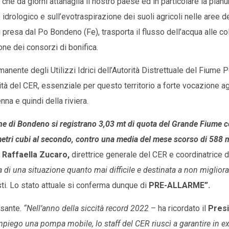
, che da giorni attanaglia il nostro paese ed in particolare la pia
o idrologico e sull’evotraspirazione dei suoli agricoli nelle aree
 presa dal Po Bondeno (Fe), trasporta il flusso dell’acqua alle co
ione dei consorzi di bonifica.
anente degli Utilizzi Idrici dell’Autorità Distrettuale del Fiume Po
cità del CER, essenziale per questo territorio a forte vocazione ag
na e quindi della riviera.
e di Bondeno si registrano 3,03 mt di quota del Grande Fiume co
etri cubi al secondo, contro una media del mese scorso di 588 
a
Raffaella Zucaro,
direttrice generale del CER e coordinatrice
a di una situazione quanto mai difficile e destinata a non migliora
ti. Lo stato attuale si conferma dunque di
PRE-ALLARME”.
ssante.
“Nell’anno della siccità record 2022
– ha ricordato il
Presi
piego una pompa mobile, lo staff del CER riuscì a garantire in e