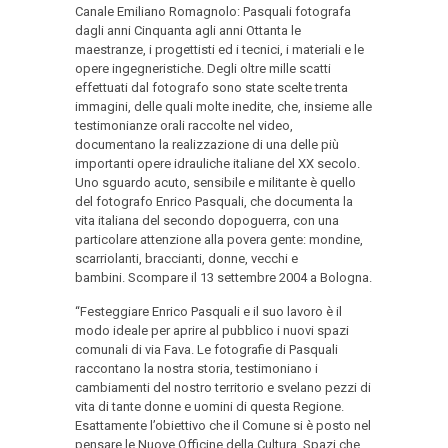
Canale Emiliano Romagnolo: Pasquali fotografa
dagli anni Cinquanta agli anni Ottanta le
maestranze, i progettisti ed i tecnici, i materiali e le
opere ingegneristiche. Degli oltre mille scatti
effettuati dal fotografo sono state scelte trenta
immagini, delle quali molte inedite, che, insieme alle
testimonianze orali raccolte nel video,
documentano la realizzazione di una delle più
importanti opere idrauliche italiane del XX secolo.
Uno sguardo acuto, sensibile e militante è quello
del fotografo Enrico Pasquali, che documenta la
vita italiana del secondo dopoguerra, con una
particolare attenzione alla povera gente: mondine,
scarriolanti, braccianti, donne, vecchi e
bambini. Scompare il 13 settembre 2004 a Bologna.
“Festeggiare Enrico Pasquali e il suo lavoro è il
modo ideale per aprire al pubblico i nuovi spazi
comunali di via Fava. Le fotografie di Pasquali
raccontano la nostra storia, testimoniano i
cambiamenti del nostro territorio e svelano pezzi di
vita di tante donne e uomini di questa Regione.
Esattamente l’obiettivo che il Comune si è posto nel
pensare le Nuove Officine della Cultura. Spazi che