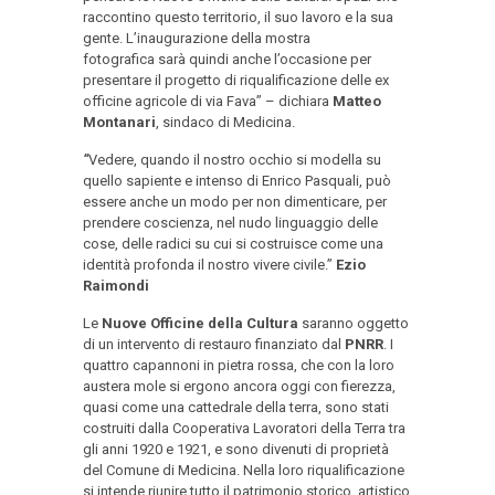
raccontino questo territorio, il suo lavoro e la sua
gente. L’inaugurazione della mostra
fotografica sarà quindi anche l’occasione per
presentare il progetto di riqualificazione delle ex
officine agricole di via Fava” – dichiara
Matteo
Montanari
, sindaco di Medicina.
“
Vedere, quando il nostro occhio si modella su
quello sapiente e intenso di Enrico Pasquali, può
essere anche un modo per non dimenticare, per
prendere coscienza, nel nudo linguaggio delle
cose, delle radici su cui si costruisce come una
identità profonda il nostro vivere civile.”
Ezio
Raimondi
Le
Nuove Officine della Cultura
saranno oggetto
di un intervento di restauro finanziato dal
PNRR
. I
quattro capannoni in pietra rossa, che con la loro
austera mole si ergono ancora oggi con fierezza,
quasi come una cattedrale della terra, sono stati
costruiti dalla Cooperativa Lavoratori della Terra tra
gli anni 1920 e 1921, e sono divenuti di proprietà
del Comune di Medicina. Nella loro riqualificazione
si intende riunire tutto il patrimonio storico, artistico