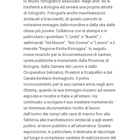
lo studio fotografico associato. Negli anni ’60 si
trasferirà a Bologna ed avvierà una propria attività
di fotografo. Fotografa anche manifestazioni
sindacali e bracciantili, di questo periodo le
notissime immagini delle mondine e della vita delle
classi più povere. Collabora con la stampa e in
particolare i quotidiani “L’Unità” e “Avanti”, i
settimanali “Vie Nuove”, “Noi Donne” e “Lavoro” e il
mensile “Regione Emilia-Romagna”. In seguito
riceve incarichi per la documentazione di cantieri,
opere pubbliche e monumenti dalla Provincia di
Bologna, dalla Camera del Lavoro e dalla
Cooperativa Selciatori, Posatori e Scalpellini e dal
Canale Emiliano Romagnolo. Il primo
riconoscimento per la sua carriera arriva negli anni
Ottanta, quando le sue immagini iniziano ad essere
esposte in mostre in Italia e all’estero. Ha
continuato a svolgere il suo mestiere mantenendo
un interesse documentario rivolto al lavoro
dell’uomo dai campi alle cave di marmo fino alla
fabbrica alle manifestazioni sindacali e agli eventi
politici, ai lavori pubblici e all’urbanistica. Questa
esposizione, in particolare, è dedicata al reportage
sul lungo e complesso cantiere di realizzazione del