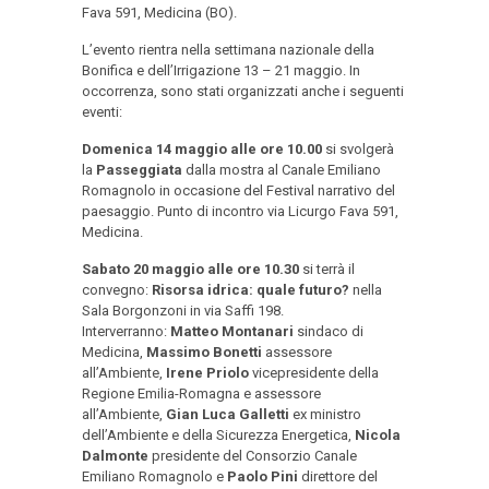
Fava 591, Medicina (BO).
L’evento rientra nella settimana nazionale della
Bonifica e dell’Irrigazione 13 – 21 maggio. In
occorrenza, sono stati organizzati anche i seguenti
eventi:
Domenica 14 maggio alle ore 10.00
si svolgerà
la
Passeggiata
dalla mostra al Canale Emiliano
Romagnolo in occasione del Festival narrativo del
paesaggio. Punto di incontro via Licurgo Fava 591,
Medicina.
Sabato 20 maggio alle ore 10.30
si terrà il
convegno:
Risorsa idrica: quale futuro?
nella
Sala Borgonzoni in via Saffi 198.
Interverranno:
Matteo Montanari
sindaco di
Medicina,
Massimo Bonetti
assessore
all’Ambiente,
Irene Priolo
vicepresidente della
Regione Emilia-Romagna e assessore
all’Ambiente,
Gian Luca Galletti
ex ministro
dell’Ambiente e della Sicurezza Energetica,
Nicola
Dalmonte
presidente del Consorzio Canale
Emiliano Romagnolo e
Paolo Pini
direttore del