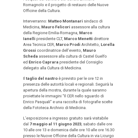
Romagnolo e il progetto di restauro delle Nuove
Officine della Cultura.
Interverranno:
Matteo Montanari
sindaco di
Medicina,
Mauro Felicori
assessore alla cultura
della Regione Emilia-Romagna,
Marco
Ianelli
presidente CLT,
Marco Menetti
direttore
Area Tecnica CER,
Marco Prodi
Architetto,
Lorella
Grossi
coordinatrice dell’evento,
Mauro
Scheda
assessore alla cultura di Castel Guelfo
ed
Enrico Caprara
presidente del Consiglio
delegato alla Cultura di Medicina.
Il
taglio del nastro
è previsto per le ore 12 in
presenza delle autorità locali e regionali. Seguirà la
apertura della mostra, durante la quale saranno
proiettate le immagini “Il CER nello sguardo di
Enrico Pasquali” e una raccolta di fotografie scelte
della Fototeca Archivio di Medicina.
L’esposizione a ingresso gratuito sarà visitabile
dal
7 maggio al 11 giugno 2023
, sabato dalle ore
10 alle ore 13 e domenica dalle ore 10 alle ore 16.30
presso le Nuove Officine della Cultura in via Licurgo