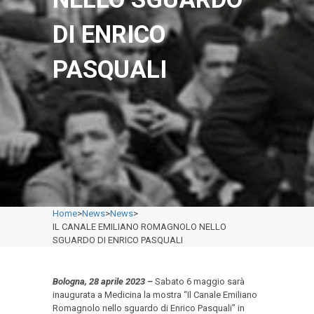
DI ENRICO
PASQUALI
Home
>
News
>
News
>
IL CANALE EMILIANO ROMAGNOLO NELLO
SGUARDO DI ENRICO PASQUALI
Bologna, 28 aprile 2023 –
Sabato 6 maggio sarà
inaugurata a Medicina la mostra “Il Canale Emiliano
Romagnolo nello sguardo di Enrico Pasquali” in