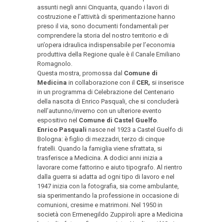
assunti negli anni Cinquanta, quando i lavori di
costruzione e l’attività di sperimentazione hanno
preso il via, sono documenti fondamentali per
comprendere la storia del nostro territorio e di
un’opera idraulica indispensabile per l’economia
produttiva della Regione quale è il Canale Emiliano
Romagnolo.
Questa mostra, promossa dal
Comune di
Medicina
in collaborazione con il
CER,
si inserisce
in un programma di Celebrazione del Centenario
della nascita di Enrico Pasquali, che si concluderà
nell’autunno/inverno con un ulteriore evento
espositivo nel
Comune di Castel Guelfo
.
Enrico Pasquali
nasce nel 1923 a Castel Guelfo di
Bologna: è figlio di mezzadri, terzo di cinque
fratelli. Quando la famiglia viene sfrattata, si
trasferisce a Medicina. A dodici anni inizia a
lavorare come fattorino e aiuto tipografo. Al rientro
dalla guerra si adatta ad ogni tipo di lavoro e nel
1947 inizia con la fotografia, sia come ambulante,
sia sperimentando la professione in occasione di
comunioni, cresime e matrimoni. Nel 1950 in
società con Ermenegildo Zuppiroli apre a Medicina