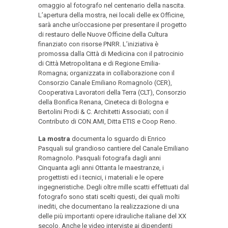
omaggio al fotografo nel centenario della nascita.
L’apertura della mostra, nei locali delle ex Officine,
sarà anche un’occasione per presentare il progetto
di restauro delle Nuove Officine della Cultura
finanziato con risorse PNRR. L’iniziativa è
promossa dalla Città di Medicina con il patrocinio
di Città Metropolitana e di Regione Emilia-
Romagna; organizzata in collaborazione con il
Consorzio Canale Emiliano Romagnolo (CER),
Cooperativa Lavoratori della Terra (CLT), Consorzio
della Bonifica Renana, Cineteca di Bologna e
Bertolini Prodi & C. Architetti Associati; con il
Contributo di CON.AMI, Ditta ETIS e Coop Reno.
La mostra
documenta lo sguardo di Enrico
Pasquali sul grandioso cantiere del Canale Emiliano
Romagnolo. Pasquali fotografa dagli anni
Cinquanta agli anni Ottanta le maestranze, i
progettisti ed i tecnici, i materiali e le opere
ingegneristiche. Degli oltre mille scatti effettuati dal
fotografo sono stati scelti questi, dei quali molti
inediti, che documentano la realizzazione di una
delle più importanti opere idrauliche italiane del XX
secolo. Anche le video interviste ai dipendenti