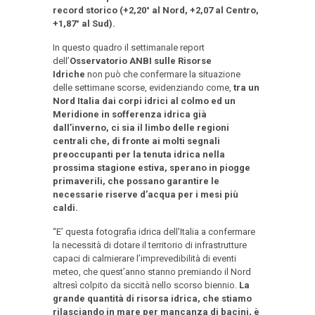
record storico (+2,20° al Nord, +2,07 al Centro,
+1,87° al Sud).
In questo quadro il settimanale report
dell’
Osservatorio ANBI sulle Risorse
Idriche
non può che confermare la situazione
delle settimane scorse, evidenziando come,
tra un
Nord Italia dai corpi idrici al colmo ed un
Meridione in sofferenza idrica già
dall’inverno, ci sia il limbo delle regioni
centrali che, di fronte ai molti segnali
preoccupanti per la tenuta idrica nella
prossima stagione estiva, sperano in piogge
primaverili, che possano garantire le
necessarie riserve d’acqua per i mesi più
caldi.
“E’ questa fotografia idrica dell’Italia a confermare
la necessità di dotare il territorio di infrastrutture
capaci di calmierare l’imprevedibilità di eventi
meteo, che quest’anno stanno premiando il Nord
altresì colpito da siccità nello scorso biennio.
La
grande quantità di risorsa idrica, che stiamo
rilasciando in mare per mancanza di bacini, è