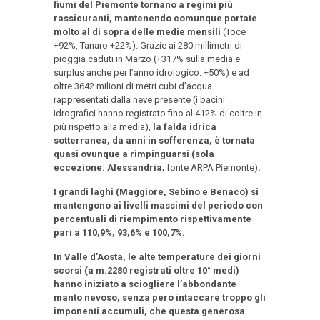
fiumi del Piemonte tornano a regimi più
rassicuranti, mantenendo comunque portate
molto al di sopra delle medie mensili
(Toce
+92%, Tanaro +22%). Grazie ai 280 millimetri di
pioggia caduti in Marzo (+317% sulla media e
surplus anche per l’anno idrologico: +50%) e ad
oltre 3642 milioni di metri cubi d’acqua
rappresentati dalla neve presente (i bacini
idrografici hanno registrato fino al 412% di coltre in
più rispetto alla media),
la falda idrica
sotterranea, da anni in sofferenza, è tornata
quasi ovunque a rimpinguarsi (sola
eccezione: Alessandria
; fonte ARPA Piemonte)
.
I grandi laghi (Maggiore, Sebino e Benaco) si
mantengono ai livelli massimi del periodo con
percentuali di riempimento rispettivamente
pari a 110,9%, 93,6% e 100,7%.
In Valle d’Aosta, le alte temperature dei giorni
scorsi (a m.2280 registrati oltre 10° medi)
hanno iniziato a sciogliere l’abbondante
manto nevoso, senza però intaccare troppo gli
imponenti accumuli, che questa generosa