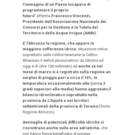
l’immagine di un Paese incapace di
programmare il proprio
futuro”
afferma
Francesco Vincenzi,
Presidente dell’Associazione Nazionale dei
Consorzi per la Gestione e la Tutela del
Territorio e delle Acque Irrigue (ANBI).
E’ l’Abruzzo la regione, che appare in
maggiore sofferenza idrica:
situazione critica
soprattutto sulle colline teramane (a Cellino
Attanasio il deficit pluviometrico da Ottobre ad
oggi è di oltre 100 millimetri) ed
anche se nel
mese di marzo si è registrato sulla regione un
surplus di pioggia pari a circa il 16%, le
temperature eccezionalmente alte (circa 3
gradi superiori alla media) hanno aggravato il
bilancio idroclimatico soprattutto nella
provincia de L’Aquila e nei territori
settentrionali della provincia di Teramo
(fonte:
Regione Abruzzo)
.
Avvisaglie di potenziali difficoltà idriche si
riscontrano anche sulle aree adriatiche,
che
non hanno finora beneficiato di piogge