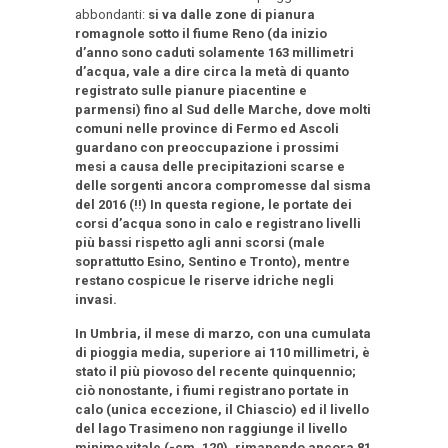
abbondanti:
si va dalle zone di pianura
romagnole sotto il fiume Reno (da inizio
d’anno sono caduti solamente 163 millimetri
d’acqua, vale a dire circa la metà di quanto
registrato sulle pianure piacentine e
parmensi) fino al Sud delle Marche, dove molti
comuni nelle province di Fermo ed Ascoli
guardano con preoccupazione i prossimi
mesi a causa delle precipitazioni scarse e
delle sorgenti ancora compromesse dal sisma
del 2016 (!!) In questa regione, le portate dei
corsi d’acqua sono in calo e registrano livelli
più bassi rispetto agli anni scorsi (male
soprattutto Esino, Sentino e Tronto), mentre
restano cospicue le riserve idriche negli
invasi.
In Umbria, il mese di marzo, con una cumulata
di pioggia media, superiore ai 110 millimetri, è
stato il più piovoso del recente quinquennio;
ciò nonostante, i fiumi registrano portate in
calo (unica eccezione, il Chiascio) ed il livello
del lago Trasimeno non raggiunge il livello
minimo vitale (-cm. 120), rimanendo ancora 81