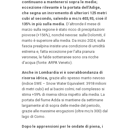
continuano a mantenersi sopra le medie;
eccezione rilevante è la portata dell’Adige,
che segna un incremento di ulteriori 125 metri
cubi al secondo, salendo a mc/s 403,93, cioè il
135% in più sulla media.
D’altronde il mese di
marzo sulla regione è stato ricco di precipitazioni
piovose (+156%), nonché nevose: sulle Dolomiti, il
manto è superiore alla media. Da inizio 2024, sulla
fascia prealpina insiste una condizione di umidità
estrema e, fatta eccezione per l’alta pianura
veronese, le falde sotterranee sono ora ricche
d’acqua (fonte: ARPA Veneto).
Anche in Lombardia vi è sovrabbondanza di
risorsa idrica,
grazie allo spesso manto nevoso
(indice SWE – Snow Water Equivalent: 3918 milioni
di metri cubi) ed ai bacini colmi; nel complesso si
stima +59% di riserva idrica rispetto alla media. La
portata del fiume Adda si mantiene da settimane
largamente al di sopra delle medie del periodo,
grazie alle massime erogazioni (oltre mc/s 300) dal
lago di Como.
Dopo le apprensioni per le ondate di piena, i