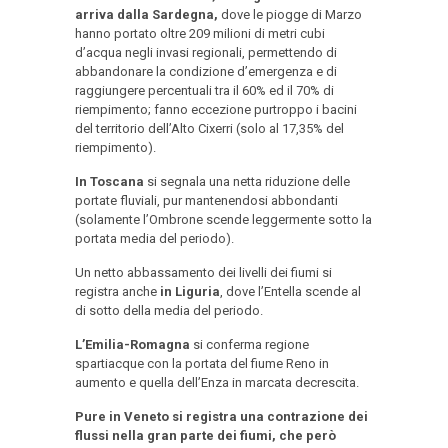
arriva dalla Sardegna,
dove le piogge di Marzo
hanno portato oltre 209 milioni di metri cubi
d’acqua negli invasi regionali, permettendo di
abbandonare la condizione d’emergenza e di
raggiungere percentuali tra il 60% ed il 70% di
riempimento; fanno eccezione purtroppo i bacini
del territorio dell’Alto Cixerri (solo al 17,35% del
riempimento).
In Toscana
si segnala una netta riduzione delle
portate fluviali, pur mantenendosi abbondanti
(solamente l’Ombrone scende leggermente sotto la
portata media del periodo).
Un netto abbassamento dei livelli dei fiumi si
registra anche
in Liguria
, dove l’Entella scende al
di sotto della media del periodo.
L’Emilia-Romagna
si conferma regione
spartiacque con la portata del fiume Reno in
aumento e quella dell’Enza in marcata decrescita.
Pure in Veneto si registra una contrazione dei
flussi nella gran parte dei fiumi, che però