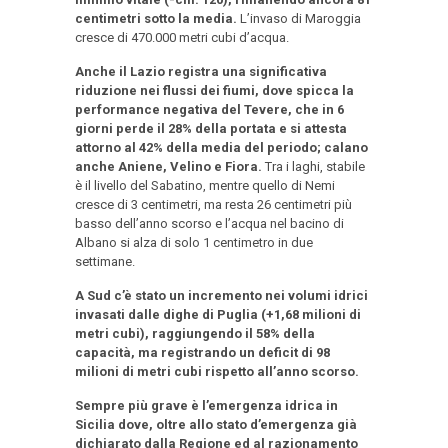
centimetri sotto la media.
L’invaso di Maroggia
cresce di 470.000 metri cubi d’acqua.
Anche il Lazio registra una significativa
riduzione nei flussi dei fiumi, dove spicca la
performance negativa del Tevere, che in 6
giorni perde il 28% della portata e si attesta
attorno al 42% della media del periodo; calano
anche Aniene, Velino e Fiora.
Tra i laghi, stabile
è il livello del Sabatino, mentre quello di Nemi
cresce di 3 centimetri, ma resta 26 centimetri più
basso dell’anno scorso e l’acqua nel bacino di
Albano si alza di solo 1 centimetro in due
settimane.
A Sud c’è stato un incremento nei volumi idrici
invasati dalle dighe di Puglia (+1,68 milioni di
metri cubi), raggiungendo il 58% della
capacità, ma registrando un deficit di 98
milioni di metri cubi rispetto all’anno scorso.
Sempre più grave è l’emergenza idrica in
Sicilia dove, oltre allo stato d’emergenza già
dichiarato dalla Regione ed al razionamento