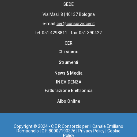
SEDE
Via Masi, 8 | 40137 Bologna
e-mail:
cer@consorziocer.it
tel: 051 4298811 - fax: 051 390422
CER
Chi siamo
Strumenti
News & Media
IN EVIDENZA
Fatturazione Elettronica
Albo Online
Copyright © 2024 - C E R Consorzio per il Canale Emiliano
Romagnolo | C.F. 80007190376 |
Privacy Policy
|
Cookie
Policy