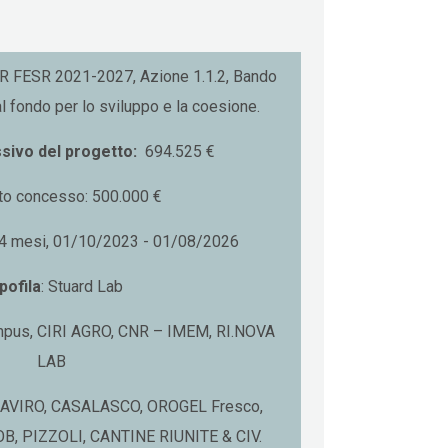
PR FESR 2021-2027, Azione 1.1.2, Bando
l fondo per lo sviluppo e la coesione.
sivo del progetto:
694.525 €
to concesso: 500.000 €
34 mesi, 01/10/2023 - 01/08/2026
pofila
: Stuard Lab
mpus, CIRI AGRO, CNR – IMEM, RI.NOVA
LAB
VIRO, CASALASCO, OROGEL Fresco,
OB, PIZZOLI, CANTINE RIUNITE & CIV.