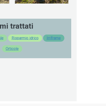
mi trattati
ale
Risparmio idrico
Irriframe
Orticole