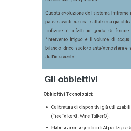
Questa evoluzione del sistema Irriframe r
passo avanti per una piattaforma già utiliz
Irriframe è infatti in grado di fornir
l’intervento irriguo e il volume di acqu
bilancio idrico suolo/pianta/atmosfera e 
dell’intervento.
Gli obbiettivi
Obbiettivi Tecnologici:
Calibratura di dispositivi già utilizzabil
(TreeTalker®, Wine Talker®).
Elaborazione algoritmi di Al per la pred