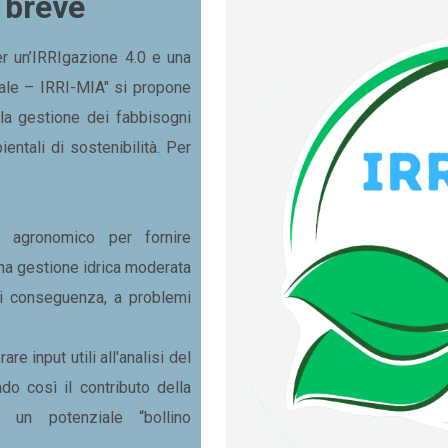
n breve
er un’IRRIgazione 4.0 e una
tale – IRRI-MIA" si propone
 la gestione dei fabbisogni
entali di sostenibilità. Per
o agronomico per fornire
 una gestione idrica moderata
 di conseguenza, a problemi
e input utili all'analisi del
ando così il contributo della
i un potenziale “bollino