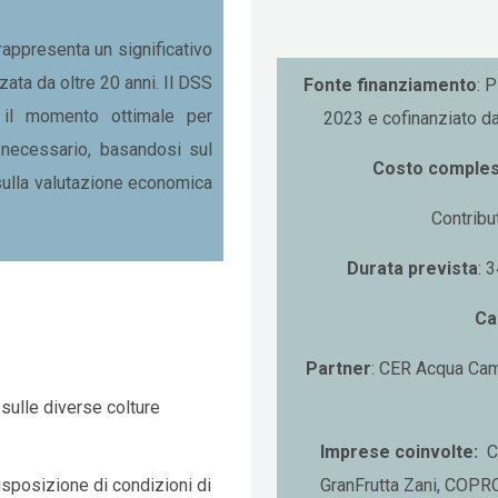
appresenta un significativo
zata da oltre 20 anni. Il DSS
Fonte finanziamento
: 
e il momento ottimale per
2023 e cofinanziato da
a necessario, basandosi sul
Costo comples
sulla valutazione economica
Contribu
Durata prevista
: 
Ca
Partner
: CER Acqua Ca
i sulle diverse colture
Imprese coinvolte:
CA
GranFrutta Zani, COPR
isposizione di condizioni di