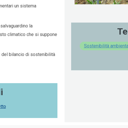
imentari un sistema
e salvaguardino la
Te
esto climatico che si suppone
Sostenibilità ambient
del bilancio di sostenibilità
.
i
tto