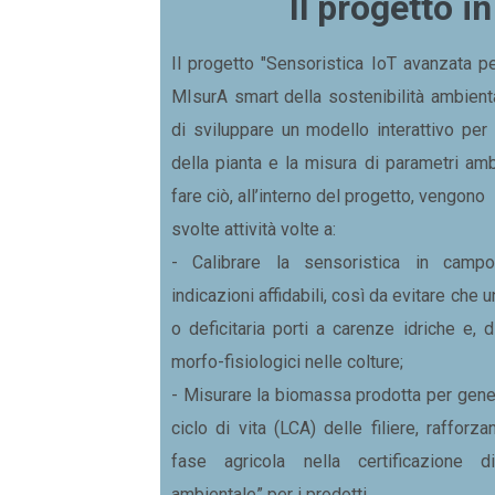
Il progetto i
Il progetto "Sensoristica IoT avanzata p
MIsurA smart della sostenibilità ambien
di sviluppare un modello interattivo per
della pianta e la misura di parametri ambi
fare ciò, all’interno del progetto, vengono
svolte attività volte a:
- Calibrare la sensoristica in camp
indicazioni affidabili, così da evitare che
o deficitaria porti a carenze idriche e,
morfo-fisiologici nelle colture;
- Misurare la biomassa prodotta per generar
ciclo di vita (LCA) delle filiere, rafforz
fase agricola nella certificazione d
ambientale” per i prodotti.