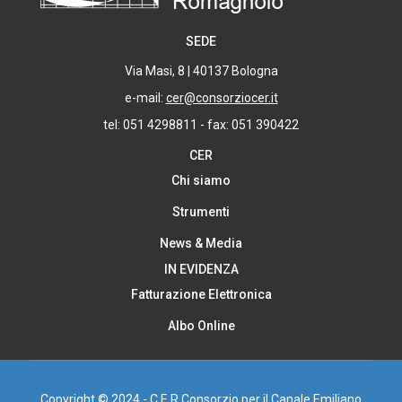
SEDE
Via Masi, 8 | 40137 Bologna
e-mail:
cer@consorziocer.it
tel: 051 4298811 - fax: 051 390422
CER
Chi siamo
Strumenti
News & Media
IN EVIDENZA
Fatturazione Elettronica
Albo Online
Copyright © 2024 - C E R Consorzio per il Canale Emiliano