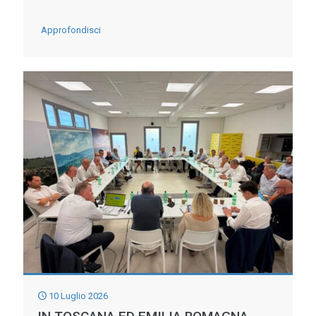
-
Approfondisci
GRANDE
CALDO:
ITALIA
PRIMA
IN
EUROPA
PER
NUMERO
DECESSI
CHE
RADDOPPIERANNO
ENTRO
10 Luglio 2026
IL