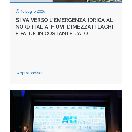
UN
DENOMINATORE
10 Luglio 2026
COMUNE:
SI VA VERSO L’EMERGENZA IDRICA AL
NORD ITALIA: FIUMI DIMEZZATI LAGHI
GLI
E FALDE IN COSTANTE CALO
INVASI
-
Approfondisci
SI
VA
VERSO
L’EMERGENZA
IDRICA
AL