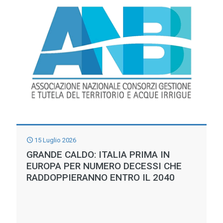
FRA
SICCITA’
E
TIMORI
IDROGEOLOGICI
MENTRE
AL
SUD
SI
15 Luglio 2026
VIVE
GRANDE CALDO: ITALIA PRIMA IN
UN’ESTATE
EUROPA PER NUMERO DECESSI CHE
RADDOPPIERANNO ENTRO IL 2040
IDRICAMENTE
SERENA