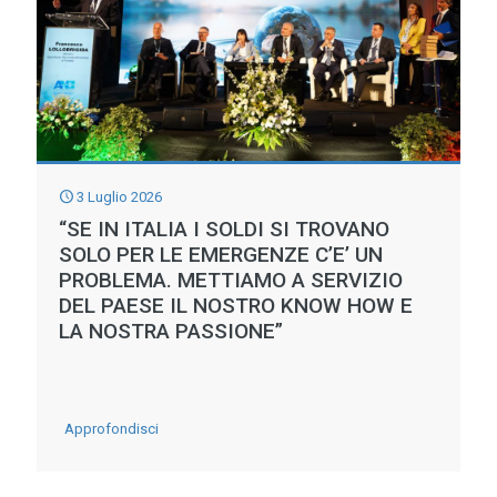
NORD
ITALIA:
FIUMI
DIMEZZATI
LAGHI
E
3 Luglio 2026
FALDE
“SE IN ITALIA I SOLDI SI TROVANO
IN
SOLO PER LE EMERGENZE C’E’ UN
PROBLEMA. METTIAMO A SERVIZIO
COSTANTE
DEL PAESE IL NOSTRO KNOW HOW E
CALO
LA NOSTRA PASSIONE”
-
Approfondisci
“SE
IN