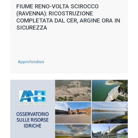
FIUME RENO-VOLTA SCIROCCO
(RAVENNA): RICOSTRUZIONE
COMPLETATA DAL CER, ARGINE ORA IN
SICUREZZA
-
Approfondisci
Fiume
Reno-
Volta
Scirocco
(Ravenna):
ricostruzione
completata
dal