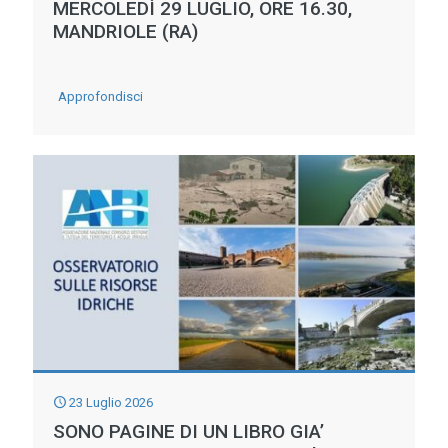
MERCOLEDÌ 29 LUGLIO, ORE 16.30,
MANDRIOLE (RA)
-
Approfondisci
RIPRISTINO
E
SICUREZZA
DEL
TERRITORIO
–
Conclusione
dei
lavori
sulla
23 Luglio 2026
sponda
SONO PAGINE DI UN LIBRO GIA’