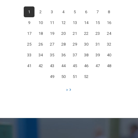
ITALIA
1
2
3
4
5
6
7
8
I
9
10
11
12
13
14
15
16
SOLDI
17
18
19
20
21
22
23
24
SI
25
26
27
28
29
30
31
32
TROVANO
SOLO
33
34
35
36
37
38
39
40
PER
41
42
43
44
45
46
47
48
LE
49
50
51
52
EMERGENZE
>
C’E’
UN
PROBLEMA.
METTIAMO
A
SERVIZIO