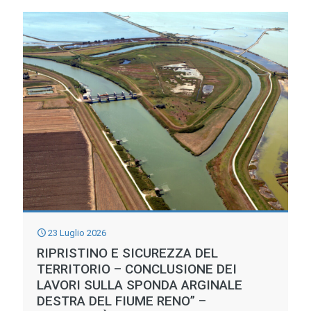
IL
GRANDE
CALDO
PROLIFERANO
LE
ALGHE
CHE
SOFFOCANO
GLI
ECOSISTEMI
23 Luglio 2026
RIPRISTINO E SICUREZZA DEL
TERRITORIO – CONCLUSIONE DEI
LAVORI SULLA SPONDA ARGINALE
DESTRA DEL FIUME RENO” –