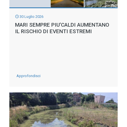
CER,
argine
30 Luglio 2026
ora
MARI SEMPRE PIU’CALDI AUMENTANO
IL RISCHIO DI EVENTI ESTREMI
in
sicurezza
-
Approfondisci
MARI
SEMPRE
PIU’CALDI
AUMENTANO
IL
RISCHIO