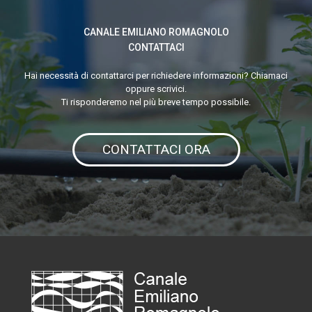
DEL
CANALE EMILIANO ROMAGNOLO
PAESE
CONTATTACI
IL
Hai necessità di contattarci per richiedere informazioni? Chiamaci
NOSTRO
oppure scrivici.
Ti risponderemo nel più breve tempo possibile.
KNOW
HOW
E
CONTATTACI ORA
LA
NOSTRA
PASSIONE”