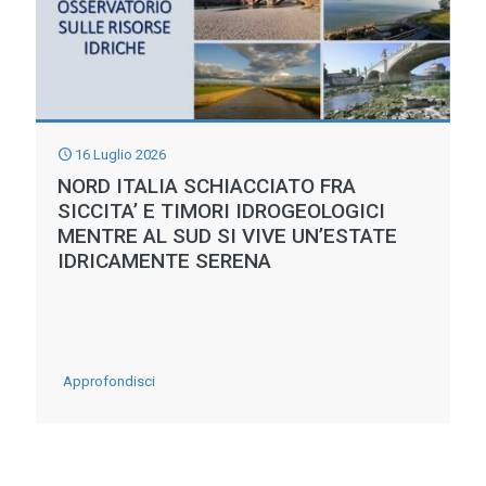
PAGA
MA
A
FARLO
E’
16 Luglio 2026
COMUNQUE
NORD ITALIA SCHIACCIATO FRA
SICCITA’ E TIMORI IDROGEOLOGICI
IL
MENTRE AL SUD SI VIVE UN’ESTATE
TERRITORIO
IDRICAMENTE SERENA
-
Approfondisci
NORD
ITALIA
SCHIACCIATO