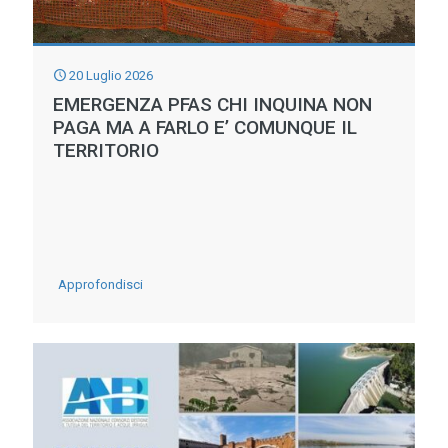
MERCE’
DEGLI
EVENTI
20 Luglio 2026
EMERGENZA PFAS CHI INQUINA NON
METEO
PAGA MA A FARLO E’ COMUNQUE IL
TERRITORIO
-
Approfondisci
EMERGENZA
PFAS
CHI
INQUINA
NON