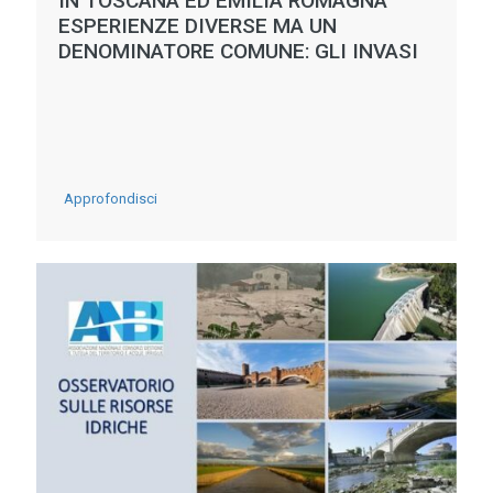
IN TOSCANA ED EMILIA ROMAGNA
2040
ESPERIENZE DIVERSE MA UN
DENOMINATORE COMUNE: GLI INVASI
-
Approfondisci
IN
TOSCANA
ED
EMILIA
ROMAGNA
ESPERIENZE
DIVERSE
MA