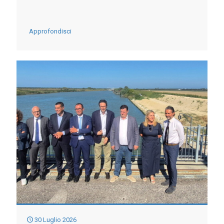
-
Approfondisci
E’
IL
VENETO
LA
REGIONE
CHE
STA
SOFFRENDO
DI
PIU’
30 Luglio 2026