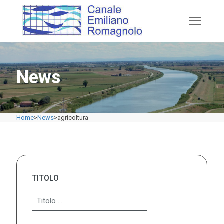
News
Home
>
News
>
agricoltura
TITOLO