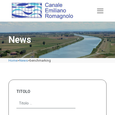
News
Home
>
News
>
benchmarking
TITOLO