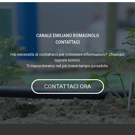
applicato
all’irrigazione
per
CANALE EMILIANO ROMAGNOLO
la
CONTATTACI
tutela
della
Hai necessità di contattarci per richiedere informazioni? Chiamaci
oppure scrivici.
risorsa
Ti risponderemo nel più breve tempo possibile.
idrica
CONTATTACI ORA