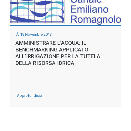
18 Novembre 2013
AMMINISTRARE L’ACQUA: IL
BENCHMARKING APPLICATO
ALL’IRRIGAZIONE PER LA TUTELA
DELLA RISORSA IDRICA
-
Approfondisci
Amministrare
l’acqua:
il
benchmarking