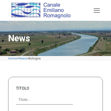
News
Home
>
News
>
Bologna
TITOLO