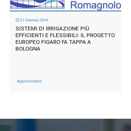
NELLO
SGUARDO
21 Gennaio 2016
DI
SISTEMI DI IRRIGAZIONE PIÙ
ENRICO
EFFICIENTI E FLESSIBILI: IL PROGETTO
EUROPEO FIGARO FA TAPPA A
PASQUALI
BOLOGNA
–
Mostra
PROROGATA
sino
-
Approfondisci
al
Sistemi
6
di
gennaio
irrigazione
2019
più
efficienti