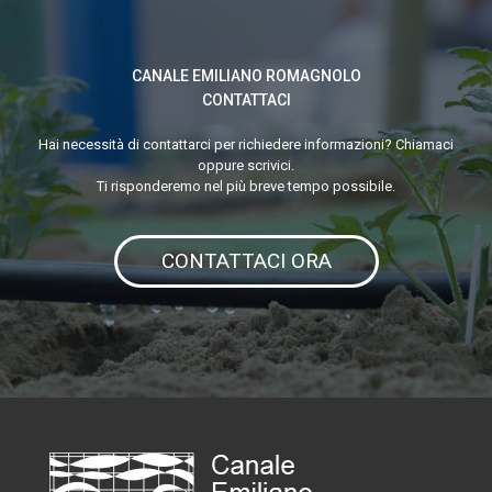
e
flessibili:
CANALE EMILIANO ROMAGNOLO
il
CONTATTACI
progetto
europeo
Hai necessità di contattarci per richiedere informazioni? Chiamaci
oppure scrivici.
FIGARO
Ti risponderemo nel più breve tempo possibile.
fa
tappa
CONTATTACI ORA
a
Bologna