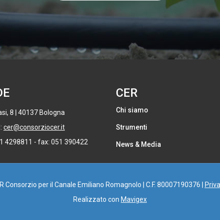
DE
CER
Chi siamo
si, 8 | 40137 Bologna
l:
cer@consorziocer.it
Strumenti
51 4298811 - fax: 051 390422
News & Media
 R Consorzio per il Canale Emiliano Romagnolo | C.F. 80007190376 |
Priva
Realizzato con
Mavigex