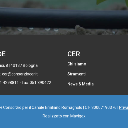
DE
CER
Chi siamo
si, 8 | 40137 Bologna
l:
cer@consorziocer.it
Strumenti
51 4298811 - fax: 051 390422
News & Media
 R Consorzio per il Canale Emiliano Romagnolo | C.F. 80007190376 |
Priva
Realizzato con
Mavigex