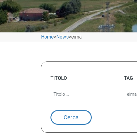
Home
>
News
>
eima
TITOLO
TAG