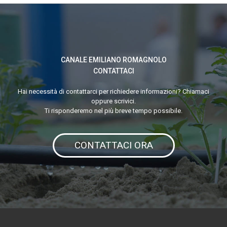
precision
farming.
2
CANALE EMILIANO ROMAGNOLO
incontri
CONTATTACI
importanti
per
Hai necessità di contattarci per richiedere informazioni? Chiamaci
oppure scrivici.
l’agricoltura
Ti risponderemo nel più breve tempo possibile.
dell’Emilia
Romagna
CONTATTACI ORA