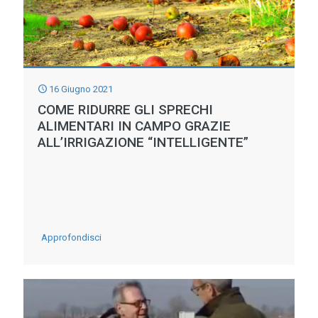
DA
TUTTO
IL
MONDO
16 Giugno 2021
PER
COME RIDURRE GLI SPRECHI
ALIMENTARI IN CAMPO GRAZIE
STUDIARE
ALL’IRRIGAZIONE “INTELLIGENTE”
L’IRRIGAZIONE
SOSTENIBILE
-
Approfondisci
Come
ridurre
gli