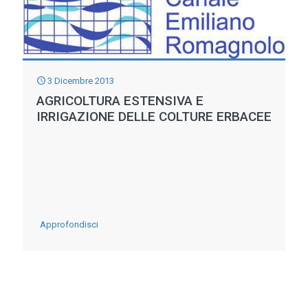
3 Dicembre 2013
AGRICOLTURA ESTENSIVA E
IRRIGAZIONE DELLE COLTURE ERBACEE
-
Approfondisci
Agricoltura
estensiva
e
irrigazione