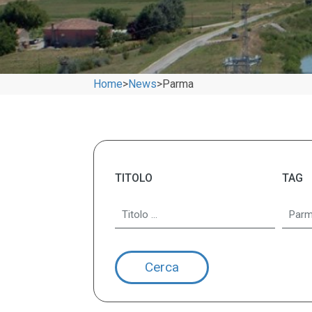
Home
>
News
>
Parma
TITOLO
TAG