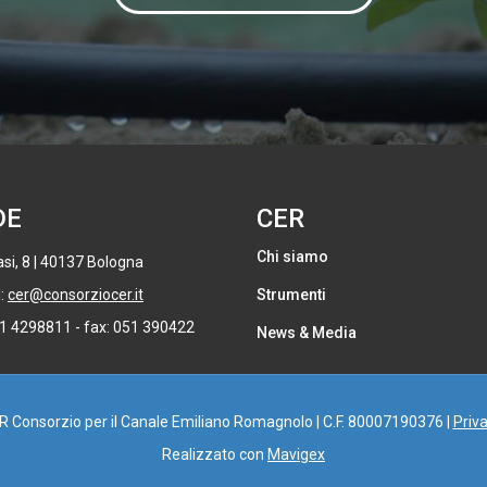
DE
CER
Chi siamo
si, 8 | 40137 Bologna
l:
cer@consorziocer.it
Strumenti
51 4298811 - fax: 051 390422
News & Media
 R Consorzio per il Canale Emiliano Romagnolo | C.F. 80007190376 |
Priva
Realizzato con
Mavigex