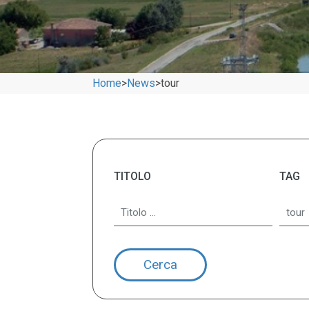
Home
>
News
>
tour
TITOLO
TAG