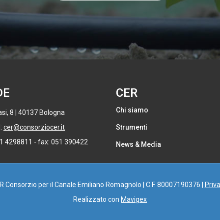
DE
CER
Chi siamo
si, 8 | 40137 Bologna
l:
cer@consorziocer.it
Strumenti
51 4298811 - fax: 051 390422
News & Media
 R Consorzio per il Canale Emiliano Romagnolo | C.F. 80007190376 |
Priva
Realizzato con
Mavigex