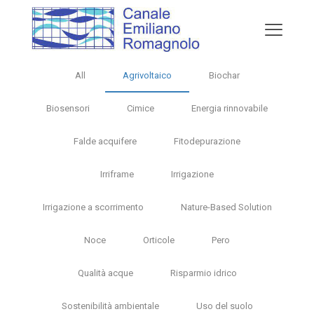
All
Agrivoltaico
Biochar
Biosensori
Cimice
Energia rinnovabile
Falde acquifere
Fitodepurazione
Irriframe
Irrigazione
Irrigazione a scorrimento
Nature-Based Solution
Noce
Orticole
Pero
Qualità acque
Risparmio idrico
Sostenibilità ambientale
Uso del suolo