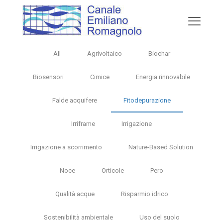
All
Agrivoltaico
Biochar
Biosensori
Cimice
Energia rinnovabile
Falde acquifere
Fitodepurazione
Irriframe
Irrigazione
Irrigazione a scorrimento
Nature-Based Solution
Noce
Orticole
Pero
Qualità acque
Risparmio idrico
Sostenibilità ambientale
Uso del suolo