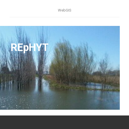
WebGIS
REpHYT