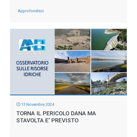
-
Approfondisci
I
CONSORZI
DI
BONIFICA
LABORATORI
D’INNOVAZIONE
–
SI
STA
INSTALLANDO
15 Novembre 2024
A
TORNA IL PERICOLO DANA MA
STAVOLTA E’ PREVISTO
GROSSETO
IL