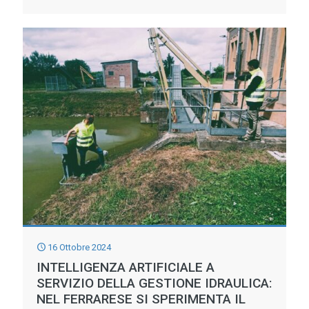
ITALIA
SEMPRE
PIU’
A
RISCHIO:
PENURIA
O
ABBONDANZA
D’ACQUA
AUMENTANO
IL
PERICOLO
16 Ottobre 2024
ALLUVIONE
INTELLIGENZA ARTIFICIALE A
SERVIZIO DELLA GESTIONE IDRAULICA:
NEL FERRARESE SI SPERIMENTA IL