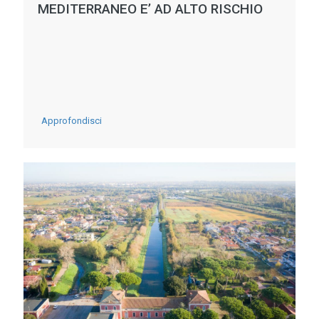
MEDITERRANEO E’ AD ALTO RISCHIO
-
Approfondisci
L’ALLARME
DEGLI
SCIENZIATI:
IL
MEDITERRANEO
E’
AD
ALTO
RISCHIO