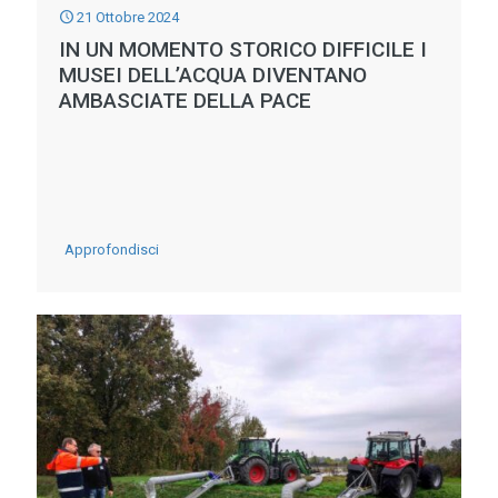
VITTIMA
21 Ottobre 2024
E
IN UN MOMENTO STORICO DIFFICILE I
NON
MUSEI DELL’ACQUA DIVENTANO
AMBASCIATE DELLA PACE
CAUSA
DELLE
RECENTI
ALLUVIONI
-
Approfondisci
IN
UN
MOMENTO
STORICO
DIFFICILE
I
MUSEI