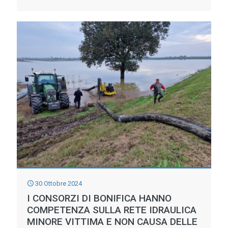
LA
CRISI
CLIMATICA
CI
STA
SOMMERGENDO
SERVONO
POLITICHE
COMUNI
EUROPEE
DI
CONTRASTO
30 Ottobre 2024
E
I CONSORZI DI BONIFICA HANNO
ADATTAMENTO
COMPETENZA SULLA RETE IDRAULICA
MINORE VITTIMA E NON CAUSA DELLE