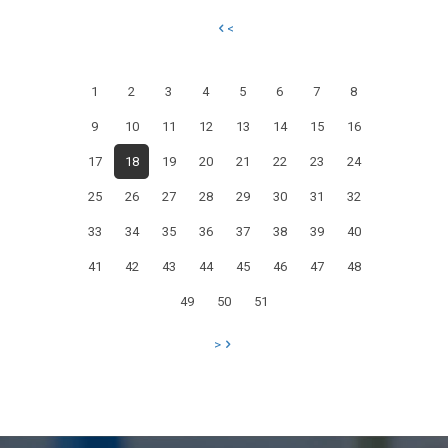
CICLONE
<
KIRK
ED
1
2
3
4
5
6
7
8
I
9
10
11
12
13
14
15
16
RISCHI
DELL’ITALIA
17
18
19
20
21
22
23
24
DOVE
25
26
27
28
29
30
31
32
IL
33
34
35
36
37
38
39
40
CALDO
41
42
43
44
45
46
47
48
MEDITERRANEO
49
50
51
NON
MITIGA
>
MA
ACCENTUA
GLI