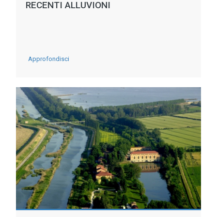
RECENTI ALLUVIONI
-
Approfondisci
I
CONSORZI
DI
BONIFICA
HANNO
COMPETENZA
SULLA
RETE
IDRAULICA
MINORE