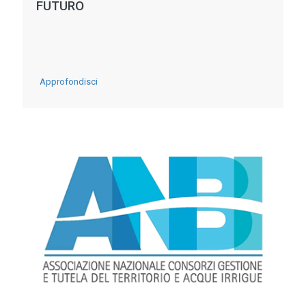
FUTURO
-
Approfondisci
INTELLIGENZA
ARTIFICIALE
A
SERVIZIO
DELLA
GESTIONE
IDRAULICA:
NEL
FERRARESE
SI