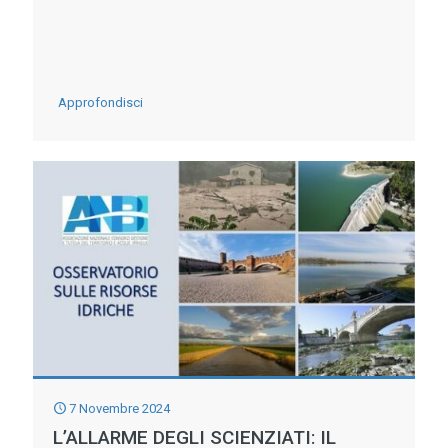
PRIMO
IMPIANTO
AUTOMATIZZATO
DI
-
Approfondisci
RACCOLTA
TORNA
RIFIUTI
IL
SULL’ACQUA
PERICOLO
DANA
MA
STAVOLTA
E’
PREVISTO
7 Novembre 2024
L’ALLARME DEGLI SCIENZIATI: IL