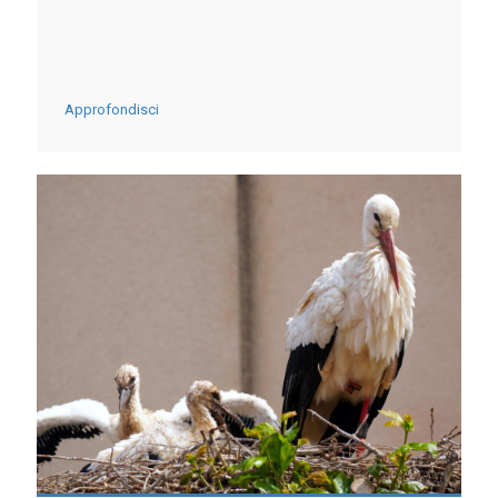
-
Approfondisci
NEL
PIACENTINO
INAUGURATO
IL
TRAVERSANTE
MIRAFIORI