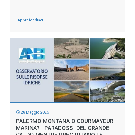
IL
RISCHIO
-
Approfondisci
ALLUVIONI
DAL
31
MAGGIO
IN
VIGORE
IL
DECRETO
LEGISLATIVO
SUL
RIPRISTINO
28 Maggio 2026
DELLA
PALERMO MONTANA O COURMAYEUR
MARINA? I PARADOSSI DEL GRANDE
NATURA:
CALDO MENTRE PRECIPITANO LE