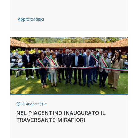
-
Approfondisci
Falda
freatica,
bilancio
in
chiaroscuro:
negative
in
Emilia,
meglio
9 Giugno 2026
in
NEL PIACENTINO INAUGURATO IL
TRAVERSANTE MIRAFIORI
Romagna