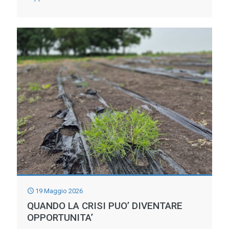
L’ACQUA
COLTIVA
LA
PACE:
La
Settimana
della
Bonifica
2026
prosegue
con
gli
19 Maggio 2026
appuntamenti
QUANDO LA CRISI PUO’ DIVENTARE
del
OPPORTUNITA’
Canale