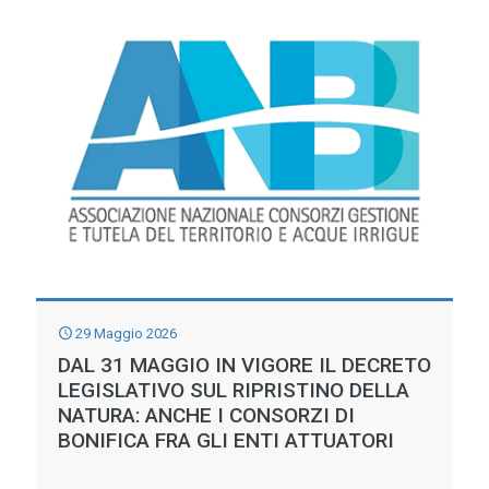
IRRIGUA
IN
VAL
D’ARDA
–
EMILIA
ROMAGNA:
L’INNOVATIVA
SOLUZIONE
UTILIZZA
29 Maggio 2026
LA
DAL 31 MAGGIO IN VIGORE IL DECRETO
VECCHIA
LEGISLATIVO SUL RIPRISTINO DELLA
NATURA: ANCHE I CONSORZI DI
RETE
BONIFICA FRA GLI ENTI ATTUATORI
PER
RIDURRE