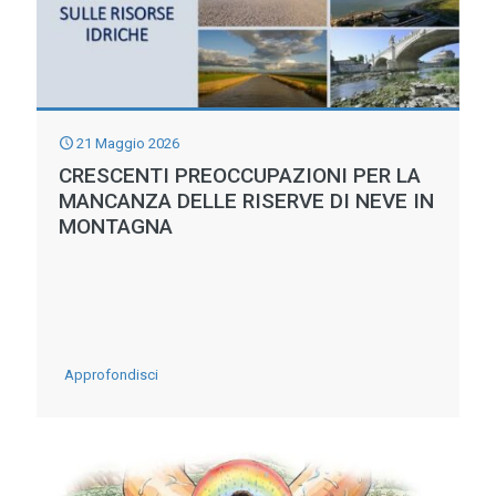
GIARDINO
D’EUROPA:
PROTOCOLLO
DI
LEGALITA’
21 Maggio 2026
FRA
CRESCENTI PREOCCUPAZIONI PER LA
MANCANZA DELLE RISERVE DI NEVE IN
CONSORZIO
MONTAGNA
DI
BONIFICA
E
LIBERA
-
Approfondisci
CRESCENTI
PREOCCUPAZIONI
PER