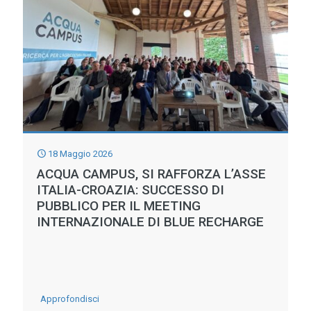
a
Budrio
con
il
2°
Torneo
di
18 Maggio 2026
Calcetto
ACQUA CAMPUS, SI RAFFORZA L’ASSE
dei
ITALIA-CROAZIA: SUCCESSO DI
PUBBLICO PER IL MEETING
Consorzi
INTERNAZIONALE DI BLUE RECHARGE
di
Bonifica
-
Approfondisci