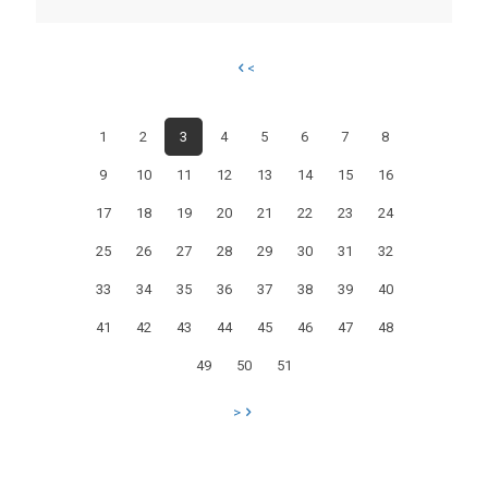
Acqua
Campus,
<
si
rafforza
1
2
3
4
5
6
7
8
l’asse
9
10
11
12
13
14
15
16
Italia-
Croazia:
17
18
19
20
21
22
23
24
successo
25
26
27
28
29
30
31
32
di
33
34
35
36
37
38
39
40
pubblico
41
42
43
44
45
46
47
48
per
49
50
51
il
meeting
>
internazionale
di