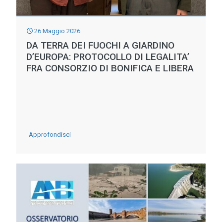
MENTRE
PRECIPITANO
26 Maggio 2026
LE
DA TERRA DEI FUOCHI A GIARDINO
PORTATE
D’EUROPA: PROTOCOLLO DI LEGALITA’
FRA CONSORZIO DI BONIFICA E LIBERA
DEL
PO
-
Approfondisci
DA
TERRA
DEI
FUOCHI
A