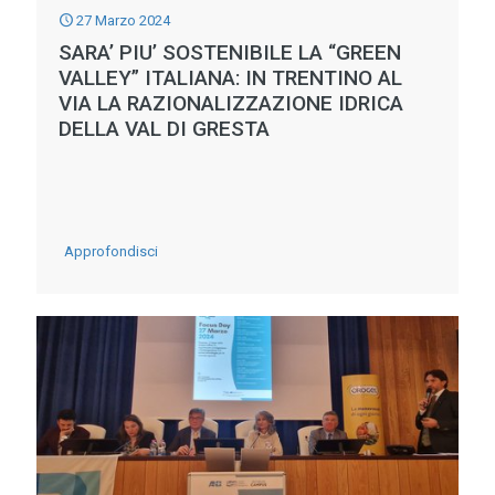
27 Marzo 2024
MONDIALE
SARA’ PIU’ SOSTENIBILE LA “GREEN
DI
VALLEY” ITALIANA: IN TRENTINO AL
PESCA
VIA LA RAZIONALIZZAZIONE IDRICA
DELLA VAL DI GRESTA
SPORTIVA:
UN
RICONOSCIMENTO
ALLA
-
Approfondisci
MANUTENZIONE
SARA’
IDRAULICA
PIU’
ED
SOSTENIBILE
AMBIENTALE
LA
DEI
“GREEN
CONSORZI
VALLEY”
DI
ITALIANA:
BONIFICA