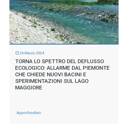
ACQUA
RAZIONATA
–
AL
SUD
CRESCE
26 Marzo 2024
LA
TORNA LO SPETTRO DEL DEFLUSSO
ECOLOGICO: ALLARME DAL PIEMONTE
PREOCCUPAZIONE
CHE CHIEDE NUOVI BACINI E
PER
SPERIMENTAZIONI SUL LAGO
IL
MAGGIORE
BENESSERE
UMANO
ED
-
Approfondisci
ANIMALE
TORNA