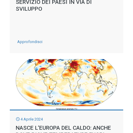
CARENZA
SERVIZIO DEI PAESI IN VIA DI
SVILUPPO
D’ACQUA
–
CHIARI
SEGNALI
-
Approfondisci
DI
IL
SOFFERENZA
CONSORZIO
IDRICA
C.E.R.
ANCHE
A
NEL
CAPO
CENTRO
VERDE
ITALIA
–
ESPERIENZA
4 Aprile 2024
ED
NASCE L’EUROPA DEL CALDO: ANCHE
INNOVAZIONE