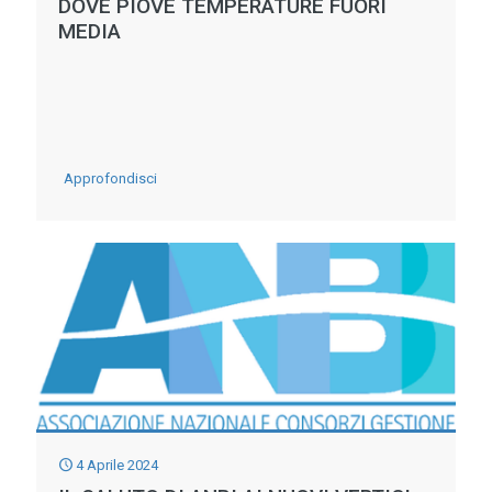
DOVE PIOVE TEMPERATURE FUORI
ANBI
MEDIA
A
SERVIZIO
DEI
PAESI
-
Approfondisci
IN
NASCE
VIA
L’EUROPA
DI
DEL
SVILUPPO
CALDO:
ANCHE
DOVE
PIOVE
TEMPERATURE
4 Aprile 2024
FUORI