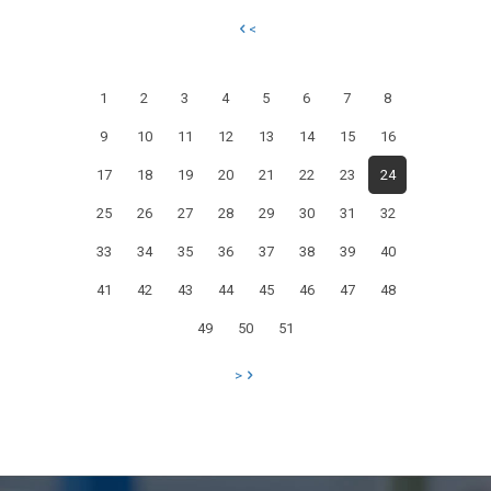
LO
<
SPETTRO
DEL
1
2
3
4
5
6
7
8
DEFLUSSO
9
10
11
12
13
14
15
16
ECOLOGICO:
ALLARME
17
18
19
20
21
22
23
24
DAL
25
26
27
28
29
30
31
32
PIEMONTE
33
34
35
36
37
38
39
40
CHE
41
42
43
44
45
46
47
48
CHIEDE
49
50
51
NUOVI
BACINI
>
E
SPERIMENTAZIONI
SUL