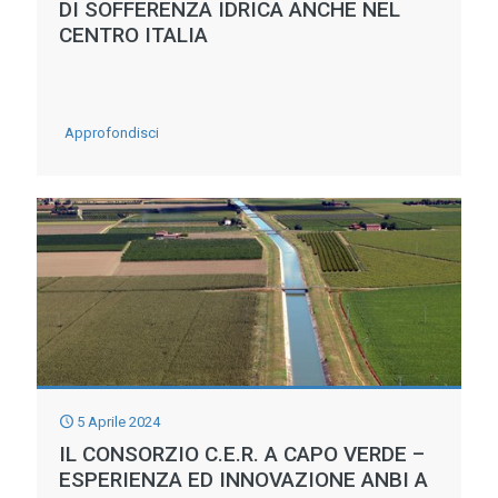
DI SOFFERENZA IDRICA ANCHE NEL
CENTRO ITALIA
-
Approfondisci
IL
DILEMMA
DELLA
SICILIA
DOVE
L’ARRIVO
DEI
TURISTI
5 Aprile 2024
AGGRAVERA’
IL CONSORZIO C.E.R. A CAPO VERDE –
LA
ESPERIENZA ED INNOVAZIONE ANBI A