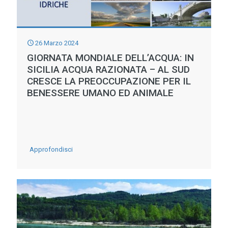
UN
di
NUOVO
invasi
PROGETTO
26 Marzo 2024
DI
GIORNATA MONDIALE DELL’ACQUA: IN
RICERCA
SICILIA ACQUA RAZIONATA – AL SUD
PER
CRESCE LA PREOCCUPAZIONE PER IL
BENESSERE UMANO ED ANIMALE
L’AGRICOLTURA
RIGENERATIVA
NELL’OTTICA
DEL
-
Approfondisci
BLUE
GIORNATA
DEAL.
MONDIALE
DELL’ACQUA:
IN
SICILIA