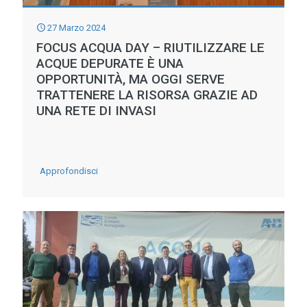
IN
27 Marzo 2024
TRENTINO
FOCUS ACQUA DAY – RIUTILIZZARE LE
AL
ACQUE DEPURATE È UNA
VIA
OPPORTUNITÀ, MA OGGI SERVE
TRATTENERE LA RISORSA GRAZIE AD
LA
UNA RETE DI INVASI
RAZIONALIZZAZIONE
IDRICA
DELLA
-
Approfondisci
VAL
FOCUS
DI
ACQUA
GRESTA
DAY
–
Riutilizzare
le