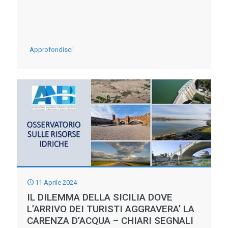
-
Approfondisci
ANBI:
L’ECCELLENZA
AGROALIMENTARE
NASCE
IN
CAMPO
E
L’ACQUA
11 Aprile 2024
È
IL DILEMMA DELLA SICILIA DOVE
FONDAMENTALE
L’ARRIVO DEI TURISTI AGGRAVERA’ LA
CARENZA D’ACQUA – CHIARI SEGNALI