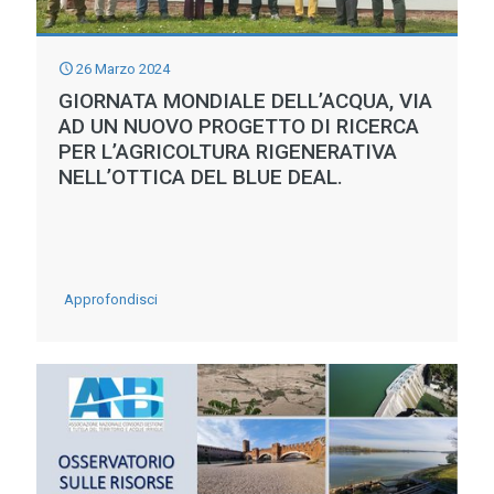
acque
depurate
26 Marzo 2024
è
GIORNATA MONDIALE DELL’ACQUA, VIA
una
AD UN NUOVO PROGETTO DI RICERCA
opportunità,
PER L’AGRICOLTURA RIGENERATIVA
NELL’OTTICA DEL BLUE DEAL.
ma
oggi
serve
trattenere
-
Approfondisci
la
GIORNATA
risorsa
MONDIALE
grazie
DELL’ACQUA,
ad
VIA
una
AD
rete