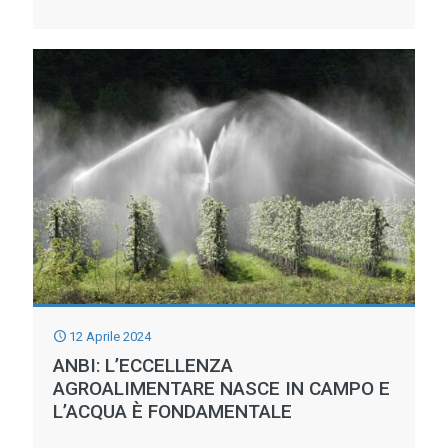
TERMINATO
IL
COLLAUDO
ALLA
DIGA
DEL
MOLATO:
IL
BACINO
POTRA’
CONTENERE
12 Aprile 2024
PIU’
ANBI: L’ECCELLENZA
ACQUA
AGROALIMENTARE NASCE IN CAMPO E
L’ACQUA È FONDAMENTALE