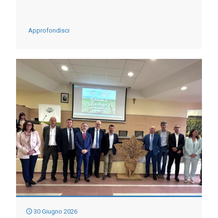
-
Approfondisci
ANBI
CHIEDE
LA
CONVOCAZIONE
DELLA
CABINA
DI
REGIA
PER
IL
PO
30 Giugno 2026