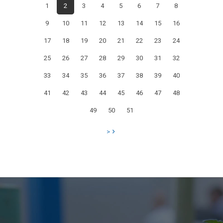
1
2
3
4
5
6
7
8
LA
9
10
11
12
13
14
15
16
DESERTIFICAZIONE
E
17
18
19
20
21
22
23
24
LA
25
26
27
28
29
30
31
32
SICCITA’
33
34
35
36
37
38
39
40
SOSPESA
41
42
43
44
45
46
47
48
L’IRRIGAZIONE
49
50
51
NEL
DELTA
>
DEL
PO
A
CAUSA
DELL’INGRESSIONE
MARINA