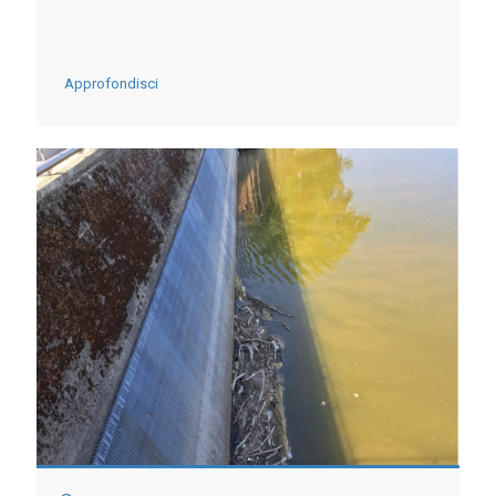
-
Approfondisci
ASSEMBLEA
NAZIONALE
DEI
CONSORZI
DI
BONIFICA
ED
IRRIGAZIONE
“L’ACQUA
È
STRATEGIA:
IL