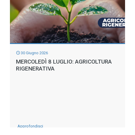
luglio:
Nell’Arena
delle
balle
di
Paglia
30 Giugno 2026
MERCOLEDÌ 8 LUGLIO: AGRICOLTURA
RIGENERATIVA
-
Approfondisci
Mercoledì