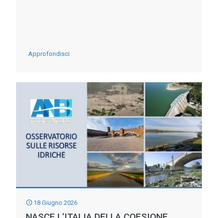
TURISMO
DELLA
NEVE
-
Approfondisci
Raggiungimento
della
soglia
di
preallarme
del
livello
del
fiume
Po
18 Giugno 2026
NASCE L’ITALIA DELLA COESIONE