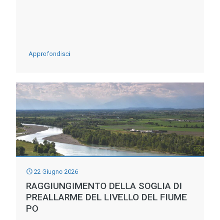
MINACCIA
METEO
ARRIVA
DAI
-
Approfondisci
MARI
L’ITALIA
RISCHIA
DI
PERDERE
FINO
AL
5%
DI
22 Giugno 2026
RAGGIUNGIMENTO DELLA SOGLIA DI
PIL
PREALLARME DEL LIVELLO DEL FIUME
TRACOLLO
PO
DEL