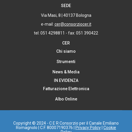
SEDE
Via Masi, 8 | 40137 Bologna
e-mail:
cer@consorziocer.it
tel: 051 4298811 - fax: 051 390422
CER
Chi siamo
Strumenti
News & Media
IN EVIDENZA
Fatturazione Elettronica
Albo Online
Copyright © 2024 - C E R Consorzio per il Canale Emiliano
Romagnolo | C.F. 80007190376 |
Privacy Policy
|
Cookie
Policy