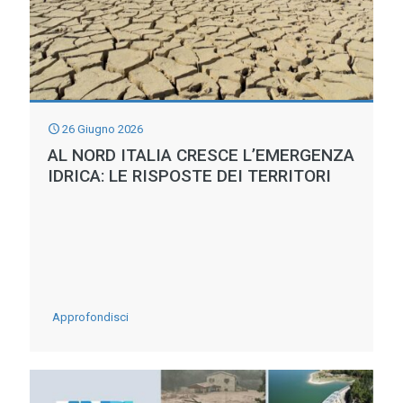
di
preallarme
26 Giugno 2026
AL NORD ITALIA CRESCE L’EMERGENZA
IDRICA: LE RISPOSTE DEI TERRITORI
-
Approfondisci
AL
NORD
ITALIA