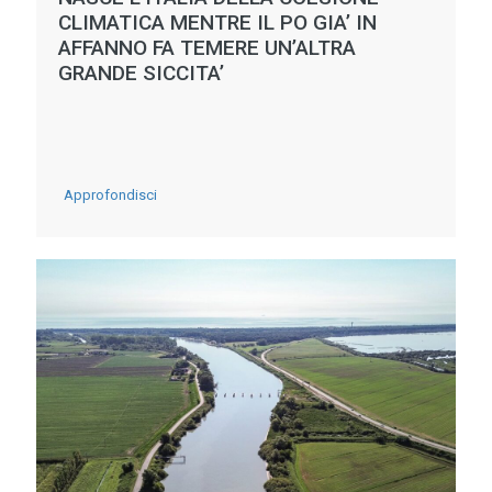
CLIMATICA MENTRE IL PO GIA’ IN
AFFANNO FA TEMERE UN’ALTRA
GRANDE SICCITA’
-
Approfondisci
NASCE
L’ITALIA
DELLA
COESIONE
CLIMATICA
MENTRE
IL
PO
GIA’