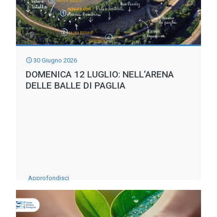
PENALIZZA
L’AGRICOLTURA
E
IMPONE
30 Giugno 2026
INTERVENTI
DOMENICA 12 LUGLIO: NELL’ARENA
INFRASTRUTTURALI
DELLE BALLE DI PAGLIA
-
Approfondisci
Domenica
12