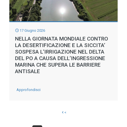
IN
AFFANNO
FA
17 Giugno 2026
TEMERE
NELLA GIORNATA MONDIALE CONTRO
UN’ALTRA
LA DESERTIFICAZIONE E LA SICCITA’
SOSPESA L’IRRIGAZIONE NEL DELTA
GRANDE
DEL PO A CAUSA DELL’INGRESSIONE
SICCITA’
MARINA CHE SUPERA LE BARRIERE
ANTISALE
-
Approfondisci
NELLA
GIORNATA
<
MONDIALE
CONTRO