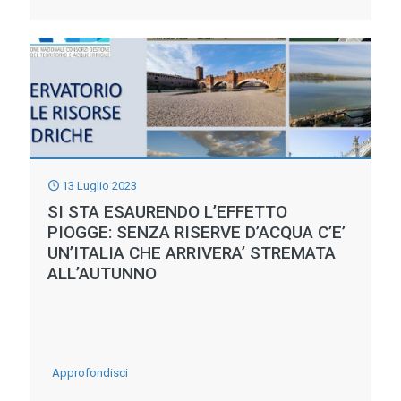
NORD,
RISORSE
TRE
IDRICHE
AL
NON
CENTRO,
CONVENZIONALI:
DUE
IL
AL
PROGETTO
SUD
MEDWAYCAP
13 Luglio 2023
TRACCIA
SI STA ESAURENDO L’EFFETTO
UNA
PIOGGE: SENZA RISERVE D’ACQUA C’E’
UN’ITALIA CHE ARRIVERA’ STREMATA
LINEA
ALL’AUTUNNO
-
Approfondisci
SI