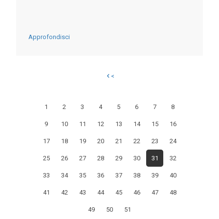
AI
CAMPI
-
Approfondisci
LE
PROPOSTE
<
ANBI
PER
1
2
3
4
5
6
7
8
UNA
9
10
11
12
13
14
15
16
VISIONE
DI
17
18
19
20
21
22
23
24
FUTURO
25
26
27
28
29
30
31
32
CON
33
34
35
36
37
38
39
40
IL
41
42
43
44
45
46
47
48
TERRITORIO
49
50
51
AL