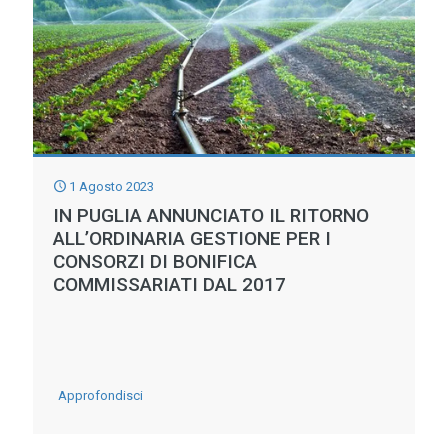
TOSCANA
ED
EMILIA
ROMAGNA
ESEMPI
CONCRETI
1 Agosto 2023
DI
IN PUGLIA ANNUNCIATO IL RITORNO
INNOVAZIONE
ALL’ORDINARIA GESTIONE PER I
E
CONSORZI DI BONIFICA
COMMISSARIATI DAL 2017
RICERCA
PER
LA
TUTELA
-
Approfondisci
DI
IN
ACQUA