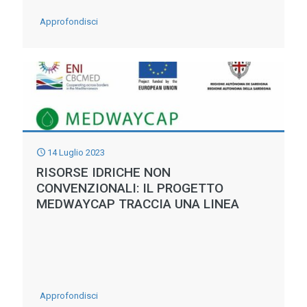
-
Approfondisci
ANBI
PRESENTA
DIECI
OPERE
PER
RENDERE
14 Luglio 2023
IDRICAMENTE
RISORSE IDRICHE NON
PIU’
CONVENZIONALI: IL PROGETTO
MEDWAYCAP TRACCIA UNA LINEA
SICURO
IL
PAESE:
CINQUE
AL
-
Approfondisci