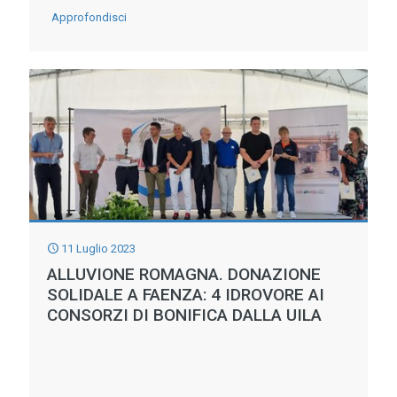
-
Approfondisci
“C’E’
BISOGNO
DI
SCELTE
CONCRETE
PER
DIFENDERSI
DALL’ALTERNARSI
11 Luglio 2023
DI
ALLUVIONE ROMAGNA. DONAZIONE
SICCITA’
SOLIDALE A FAENZA: 4 IDROVORE AI
ED
CONSORZI DI BONIFICA DALLA UILA
ALLUVIONI
”