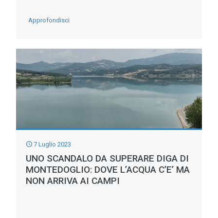
-
Approfondisci
ALLUVIONE
ROMAGNA.
DONAZIONE
SOLIDALE
A
FAENZA:
4
IDROVORE
7 Luglio 2023
AI
UNO SCANDALO DA SUPERARE DIGA DI
CONSORZI
MONTEDOGLIO: DOVE L’ACQUA C’E’ MA
NON ARRIVA AI CAMPI
DI
BONIFICA
DALLA