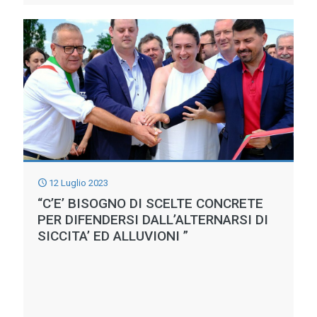
STA
ESAURENDO
L’EFFETTO
PIOGGE:
SENZA
RISERVE
D’ACQUA
C’E’
12 Luglio 2023
UN’ITALIA
“C’E’ BISOGNO DI SCELTE CONCRETE
CHE
PER DIFENDERSI DALL’ALTERNARSI DI
ARRIVERA’
SICCITA’ ED ALLUVIONI ”
STREMATA
ALL’AUTUNNO