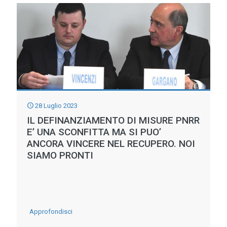
PUGLIA
ED
ANNUNCIATO
AMBIENTE
IL
RITORNO
ALL’ORDINARIA
GESTIONE
PER
28 Luglio 2023
I
IL DEFINANZIAMENTO DI MISURE PNRR
CONSORZI
E’ UNA SCONFITTA MA SI PUO’
DI
ANCORA VINCERE NEL RECUPERO. NOI
SIAMO PRONTI
BONIFICA
COMMISSARIATI
DAL
2017
-
Approfondisci
IL