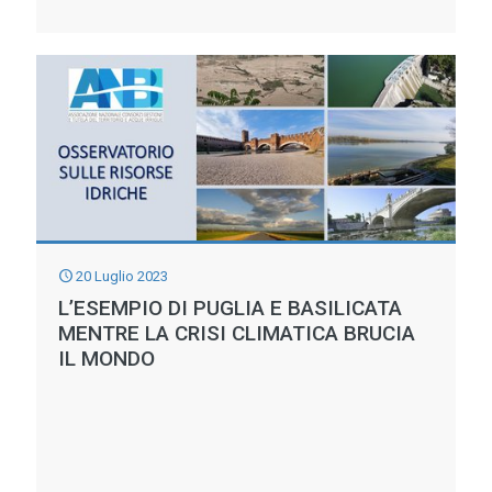
NOI
I
SIAMO
DATI
PRONTI
CONFERMANO
ITALIA
AL
CENTRO
DI
LABORATORIO
20 Luglio 2023
CLIMATICO
L’ESEMPIO DI PUGLIA E BASILICATA
MEDITERRANEO
MENTRE LA CRISI CLIMATICA BRUCIA
–
IL MONDO
PIENA
FIDUCIA
ALLA
PREMIER