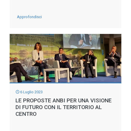
UILA
-
Approfondisci
UNO
SCANDALO
DA
SUPERARE
DIGA
DI
MONTEDOGLIO:
DOVE
6 Luglio 2023
L’ACQUA
LE PROPOSTE ANBI PER UNA VISIONE
C’E’
DI FUTURO CON IL TERRITORIO AL
CENTRO
MA
NON
ARRIVA