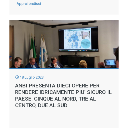
-
Approfondisci
L’ESEMPIO
DI
PUGLIA
E
BASILICATA
MENTRE
LA
CRISI
18 Luglio 2023
CLIMATICA
ANBI PRESENTA DIECI OPERE PER
BRUCIA
RENDERE IDRICAMENTE PIU’ SICURO IL
PAESE: CINQUE AL NORD, TRE AL
IL
CENTRO, DUE AL SUD
MONDO