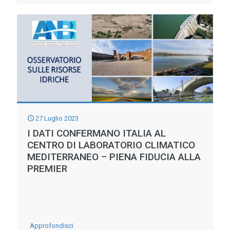
DEFINANZIAMENTO
DI
MISURE
PNRR
E’
UNA
SCONFITTA
27 Luglio 2023
MA
I DATI CONFERMANO ITALIA AL
SI
CENTRO DI LABORATORIO CLIMATICO
PUO’
MEDITERRANEO – PIENA FIDUCIA ALLA
PREMIER
ANCORA
VINCERE
NEL
RECUPERO.
-
Approfondisci